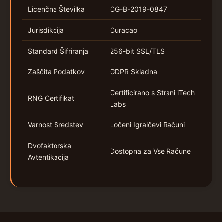
Licenčna Številka
CG-B-2019-0847
Jurisdikcija
Curacao
Standard Šifriranja
256-bit SSL/TLS
Zaščita Podatkov
GDPR Skladna
Certificirano s Strani iTech
RNG Certifikat
Labs
Varnost Sredstev
Ločeni Igralčevi Računi
Dvofaktorska
Dostopna za Vse Račune
Avtentikacija