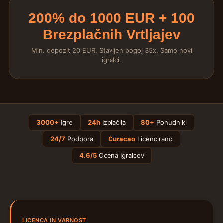
200% do 1000 EUR + 100
Brezplačnih Vrtljajev
Min. depozit 20 EUR. Stavljen pogoj 35x. Samo novi
igralci.
3000+
Igre
24h
Izplačila
80+
Ponudniki
24/7
Podpora
Curacao
Licencirano
4.6/5
Ocena Igralcev
LICENCA IN VARNOST