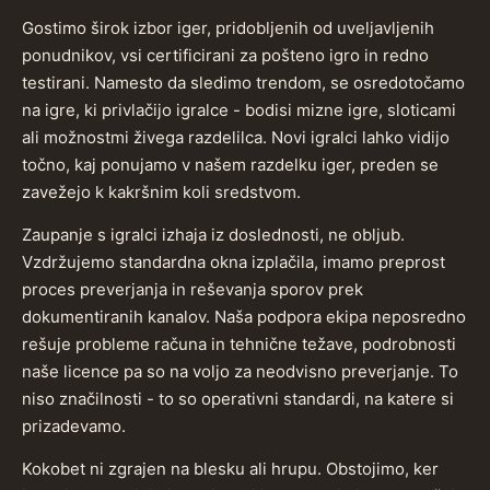
Gostimo širok izbor iger, pridobljenih od uveljavljenih
ponudnikov, vsi certificirani za pošteno igro in redno
testirani. Namesto da sledimo trendom, se osredotočamo
na igre, ki privlačijo igralce - bodisi mizne igre, sloticami
ali možnostmi živega razdelilca. Novi igralci lahko vidijo
točno, kaj ponujamo v našem razdelku iger, preden se
zavežejo k kakršnim koli sredstvom.
Zaupanje s igralci izhaja iz doslednosti, ne obljub.
Vzdržujemo standardna okna izplačila, imamo preprost
proces preverjanja in reševanja sporov prek
dokumentiranih kanalov. Naša podpora ekipa neposredno
rešuje probleme računa in tehnične težave, podrobnosti
naše licence pa so na voljo za neodvisno preverjanje. To
niso značilnosti - to so operativni standardi, na katere si
prizadevamo.
Kokobet ni zgrajen na blesku ali hrupu. Obstojimo, ker