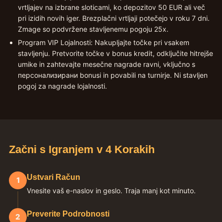
vrtljajev na izbrane sloticami, ko depozitov 50 EUR ali več
pri izidih novih iger. Brezplačni vrtljaji potečejo v roku 7 dni.
Zmage so podvržene stavljenemu pogoju 25x.
Program VIP Lojalnosti: Nakupljajte točke pri vsakem
stavljenju. Pretvorite točke v bonus kredit, odključite hitrejše
umike in zahtevajte mesečne nagrade ravni, vključno s
персонализирани bonusi in povabili na turnirje. Ni stavljen
pogoj za nagrade lojalnosti.
Začni s Igranjem v 4 Korakih
Ustvari Račun
1
Vnesite vaš e-naslov in geslo. Traja manj kot minuto.
Preverite Podrobnosti
2