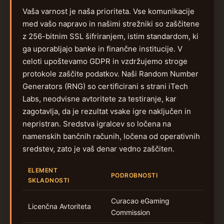
Vaša varnost je naša prioriteta. Vse komunikacije
med vašo napravo in našimi strežniki so zaščitene
z 256-bitnim SSL šifriranjem, istim standardom, ki
ga uporabljajo banke in finančne institucije. V
celoti upoštevamo GDPR in vzdržujemo stroge
protokole zaščite podatkov. Naši Random Number
Generators (RNG) so certificirani s strani iTech
Labs, neodvisne avtoritete za testiranje, kar
zagotavlja, da je rezultat vsake igre naključen in
nepristran. Sredstva igralcev so ločena na
namenskih bančnih računih, ločena od operativnih
sredstev, zato je vaš denar vedno zaščiten.
ELEMENT
PODROBNOSTI
SKLADNOSTI
Curacao eGaming
Licenčna Avtoriteta
Commission