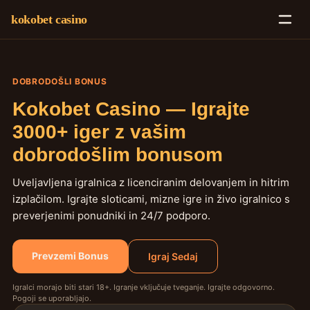
kokobet casino
DOBRODOŠLI BONUS
Kokobet Casino — Igrajte
3000+ iger z vašim
dobrodošlim bonusom
Uveljavljena igralnica z licenciranim delovanjem in hitrim
izplačilom. Igrajte sloticami, mizne igre in živo igralnico s
preverjenimi ponudniki in 24/7 podporo.
Prevzemi Bonus
Igraj Sedaj
Igralci morajo biti stari 18+. Igranje vključuje tveganje. Igrajte odgovorno.
Pogoji se uporabljajo.