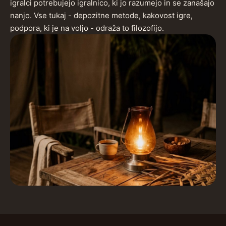
igralci potrebujejo igralnico, ki jo razumejo in se zanašajo
nanjo. Vse tukaj - depozitne metode, kakovost igre,
podpora, ki je na voljo - odraža to filozofijo.