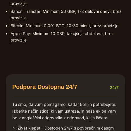
provizije
Bančni Transfer: Minimum 50 GBP, 1-3 delovni dnevi, brez
provizije
Bitcoin: Minimum 0,001 BTC, 10-30 minut, brez provizije
Apple Pay: Minimum 10 GBP, takojšnja obdelava, brez
provizije
Podpora Dostopna 24/7
24/7
Tu smo, da vam pomagamo, kadar koli jih potrebujete.
Izberite način stika, ki vam ustreza, in naša ekipa vam
bo v angleščini odgovorila z odgovori, ki jih iščete.
Živat klepet - Dostopen 24/7 s povprečnim časom