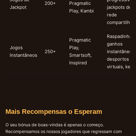
200+
Pragmatic
Jackpot
jackpots de
Play, Kambi
rede
compartilhad
Raspadinhas,
Pragmatic
ganhos
Jogos
Play,
250+
instantâneos,
Instantâneos
Smartsoft,
desportos
Inspired
virtuais, keno
Mais Recompensas o Esperam
O seu bónus de boas-vindas é apenas o começo.
Recompensamos os nossos jogadores que regressam com