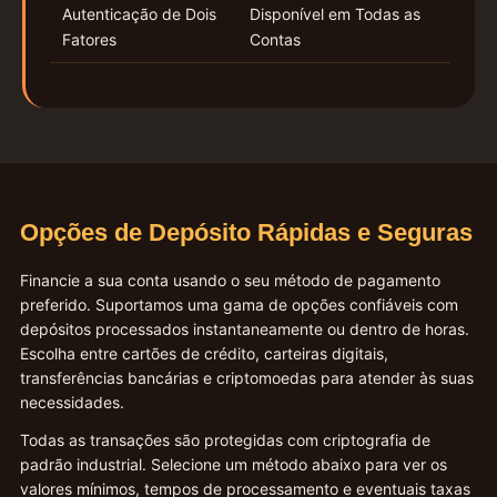
Autenticação de Dois
Disponível em Todas as
Fatores
Contas
Opções de Depósito Rápidas e Seguras
Financie a sua conta usando o seu método de pagamento
preferido. Suportamos uma gama de opções confiáveis com
depósitos processados instantaneamente ou dentro de horas.
Escolha entre cartões de crédito, carteiras digitais,
transferências bancárias e criptomoedas para atender às suas
necessidades.
Todas as transações são protegidas com criptografia de
padrão industrial. Selecione um método abaixo para ver os
valores mínimos, tempos de processamento e eventuais taxas