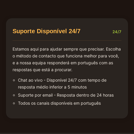
Suporte Disponível 24/7
24/7
Estamos aqui para ajudar sempre que precisar. Escolha
o método de contacto que funciona melhor para você,
e a nossa equipa responderá em português com as
respostas que está a procurar.
Chat ao vivo - Disponível 24/7 com tempo de
resposta médio inferior a 5 minutos
Suporte por email - Resposta dentro de 24 horas
Todos os canais disponíveis em português