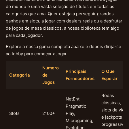
do mundo e uma vasta seleção de títulos em todas as
categorias que ama. Quer esteja a perseguir grandes
ganhos em slots, a jogar com dealers reais ou a desfrutar
de jogos de mesa clássicos, a nossa biblioteca tem algo
para cada jogador.
Explore a nossa gama completa abaixo e depois dirija-se
ao lobby para começar a jogar.
Número
Principais
O Que
Categoria
de
Fornecedores
Esperar
Jogos
Rodas
NetEnt,
clássicas,
Pragmatic
slots de víde
Slots
2100+
Play,
e jackpots
Microgaming,
progressivos
Evolution