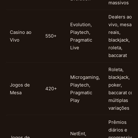
massivos
Dealers ao
Evolution,
vivo, mesas
Casino ao
Playtech,
reais,
550+
Vivo
Pragmatic
blackjack,
Live
roleta,
baccarat
Roleta,
Microgaming,
blackjack,
Jogos de
Playtech,
poker,
420+
Mesa
Pragmatic
baccarat com
Play
múltiplas
variações
Prêmios
diários e
NetEnt,
Jogos de
progressivos