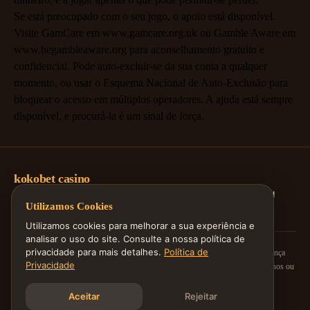
Se está preocupado com o seu jogo, o apoio está disponível.
Visite GamCare em www.gamcare.org.uk ou Gamble Aware em
www.begambleaware.org para aconselhamento gratuito e
confidencial. Pode auto-excluir-se da sua conta a qualquer
momento, ou usar o Esquema Nacional de Auto-Exclusão para
bloquear o acesso em múltiplos operadores. A ajuda está sempre
disponível, e procurá-la é um sinal de força.
kokobet casino
Termos e Condições
Política de Privacidade
Jogo Responsável
Utilizamos Cookies
Sobre Nós
Contacto
Utilizamos cookies para melhorar a sua experiência e
analisar o uso do site. Consulte a nossa política de
privacidade para mais detalhes.
Política de
Kokobet Limited é licenciada e regulada pela Malta Gaming Authority sob a licença
Privacidade
número MGA/CL2/563/2019. Este site destina-se apenas a jogadores com 18 anos ou
mais. Se tem preocupações com o jogo, contacte o Serviço Nacional de Jogo
Responsável ou visite begambleaware.org para apoio e recursos.
Aceitar
Rejeitar
© 2024 Kokobet. Todos os direitos reservados.