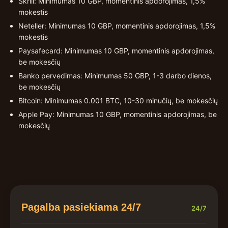
Skrill: Minimumas 10 GBP, momentinis apdorojimas, 1,5%
mokestis
Neteller: Minimumas 10 GBP, momentinis apdorojimas, 1,5%
mokestis
Paysafecard: Minimumas 10 GBP, momentinis apdorojimas,
be mokesčių
Banko pervedimas: Minimumas 50 GBP, 1-3 darbo dienos,
be mokesčių
Bitcoin: Minimumas 0.001 BTC, 10-30 minučių, be mokesčių
Apple Pay: Minimumas 10 GBP, momentinis apdorojimas, be
mokesčių
Pagalba pasiekiama 24/7
24/7