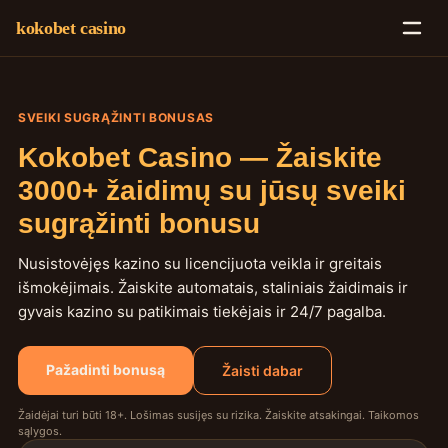
kokobet casino
SVEIKI SUGRĄŽINTI BONUSAS
Kokobet Casino — Žaiskite
3000+ žaidimų su jūsų sveiki
sugrąžinti bonusu
Nusistovėjęs kazino su licencijuota veikla ir greitais
išmokėjimais. Žaiskite automatais, staliniais žaidimais ir
gyvais kazino su patikimais tiekėjais ir 24/7 pagalba.
Pažadinti bonusą
Žaisti dabar
Žaidėjai turi būti 18+. Lošimas susijęs su rizika. Žaiskite atsakingai. Taikomos
sąlygos.