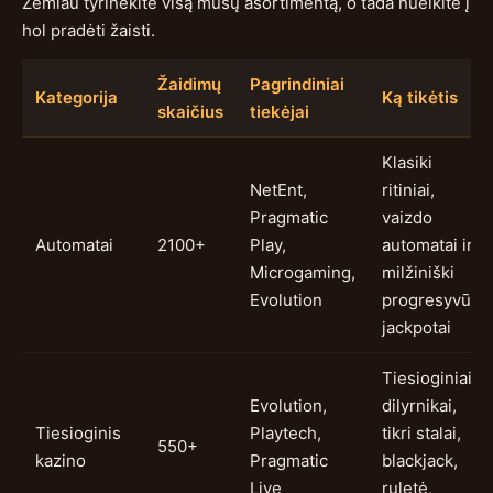
Žemiau tyrinėkite visą mūsų asortimentą, o tada nueikite į
hol pradėti žaisti.
Žaidimų
Pagrindiniai
Kategorija
Ką tikėtis
skaičius
tiekėjai
Klasiki
NetEnt,
ritiniai,
Pragmatic
vaizdo
Automatai
2100+
Play,
automatai ir
Microgaming,
milžiniški
Evolution
progresyvūs
jackpotai
Tiesioginiai
Evolution,
dilyrnikai,
Tiesioginis
Playtech,
tikri stalai,
550+
kazino
Pragmatic
blackjack,
Live
ruletė,