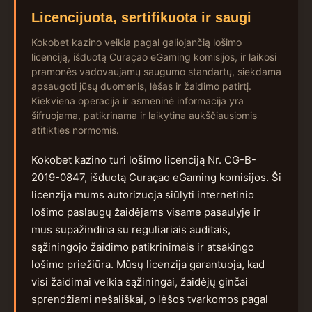
Licencijuota, sertifikuota ir saugi
Kokobet kazino veikia pagal galiojančią lošimo
licenciją, išduotą Curaçao eGaming komisijos, ir laikosi
pramonės vadovaujamų saugumo standartų, siekdama
apsaugoti jūsų duomenis, lėšas ir žaidimo patirtį.
Kiekviena operacija ir asmeninė informacija yra
šifruojama, patikrinama ir laikytina aukščiausiomis
atitikties normomis.
Kokobet kazino turi lošimo licenciją Nr. CG-B-
2019-0847, išduotą Curaçao eGaming komisijos. Ši
licenzija mums autorizuoja siūlyti internetinio
lošimo paslaugų žaidėjams visame pasaulyje ir
mus supažindina su reguliariais auditais,
sąžiningojo žaidimo patikrinimais ir atsakingo
lošimo priežiūra. Mūsų licenzija garantuoja, kad
visi žaidimai veikia sąžiningai, žaidėjų ginčai
sprendžiami nešališkai, o lėšos tvarkomos pagal