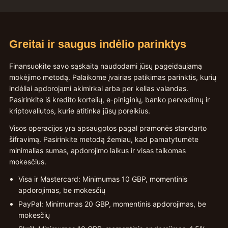
Greitai ir saugus indėlio parinktys
Finansuokite savo sąskaitą naudodami jūsų pageidaujamą
mokėjimo metodą. Palaikome įvairias patikimas parinktis, kurių
indėliai apdorojami akimirkai arba per kelias valandas.
Pasirinkite iš kredito kortelių, e-piniginių, banko pervedimų ir
kriptovaliutos, kurie atitinka jūsų poreikius.
Visos operacijos yra apsaugotos pagal pramonės standarto
šifravimą. Pasirinkite metodą žemiau, kad pamatytumėte
minimalias sumas, apdorojimo laikus ir visas taikomas
mokesčius.
Visa ir Mastercard: Minimumas 10 GBP, momentinis
apdorojimas, be mokesčių
PayPal: Minimumas 20 GBP, momentinis apdorojimas, be
mokesčių