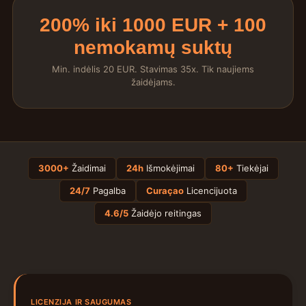
200% iki 1000 EUR + 100
nemokamų suktų
Min. indėlis 20 EUR. Stavimas 35x. Tik naujiems
žaidėjams.
3000+
Žaidimai
24h
Išmokėjimai
80+
Tiekėjai
24/7
Pagalba
Curaçao
Licencijuota
4.6/5
Žaidėjo reitingas
LICENZIJA IR SAUGUMAS