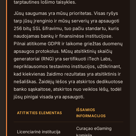
tarptautines lošimo taisykles.
Jūsų saugumas yra mūsų prioritetas. Visas ryšys
tarp jūsų įrenginio ir mūsų serverių yra apsaugoti
256 bitų SSL šifravimu, tuo pačiu standartu, kuris
naudojamas bankų ir finansinėse institucijose.
Pilnai atitikome GDPR ir laikome griežtas duomenų
apsaugos protokolus. Mūsų atsitiktinių skaičių
generatoriai (RNG) yra sertifikuoti iTech Labs,
nepriklausomos testavimo institucijos, užtikrinant,
kad kiekvienas žaidimo rezultatas yra atsitiktinis ir
nešališkas. Žaidėjų lėšos yra atskirtos dedikuotose
banko sąskaitose, atskirtos nuo veiklos lėšų, todėl
jūsų pinigai visada yra apsaugoti.
IŠSAMIOS
ATITIKTIES ELEMENTAS
INFORMACIJOS
Curaçao eGaming
Licenciarinė institucija
komisija