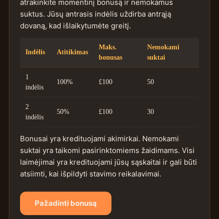
atrakinkite momentinį bonusą ir nemokamus
suktus. Jūsų antrasis indėlis uždirba antrąją
dovaną, kad išlaikytumėte greitį.
Maks.
Nemokami
Indėlis
Atitikimas
bonusas
suktai
1
100%
£100
50
indėlis
2
50%
£100
30
indėlis
Bonusai yra kredituojami akimirkai. Nemokami
suktai yra taikomi pasirinktomiems žaidimams. Visi
laimėjimai yra kredituojami jūsų sąskaitai ir gali būti
atsiimti, kai išpildyti stavimo reikalavimai.
Pažadinti bonusą