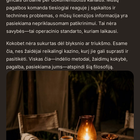
pagalbos komanda tiesiogiai reaguje į sąskaitos ir
technines problemas, o mūsų licenzijos informacija yra
pasiekiama nepriklausomam patikrinimui. Tai nėra
savybės—tai operacinio standarto, kuriam laikausi.
Kokobet nėra sukurtas dėl blyksnio ar triukšmo. Esame
čia, nes žaidėjai reikalingi kazino, kurį jie gali suprasti ir
pasitikėti. Viskas čia—indėlio metodai, žaidimų kokybė,
pagalba, pasiekiama jums—atspindi šią filosofiją.